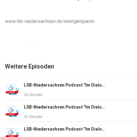
www.lsb-niedersachsen.de/energiesparen
Hinweis: "Die Mittel im Förderprogramm für
Kleinmaterialien zur Energieeinsparung sind ausgeschöpft. We
Anträge können zurzeit leider nicht gestellt werden. (Stand
Weitere Episoden
01.11.2022)"
LSB-Niedersachsen Podcast "Im Dialog. Folge 29. Zu Gast: Isabell Nowak
28 Minuten
LSB-Niedersachsen Podcast "Im Dialog". Folge 28. Zu Gast: Ruth Spelmeyer und Sabrina Hering
32 Minuten
LSB-Niedersachsen Podcast "Im Dialog". Folge 27. Zu Gast: Arnd Peiffer und Daniel Böhm