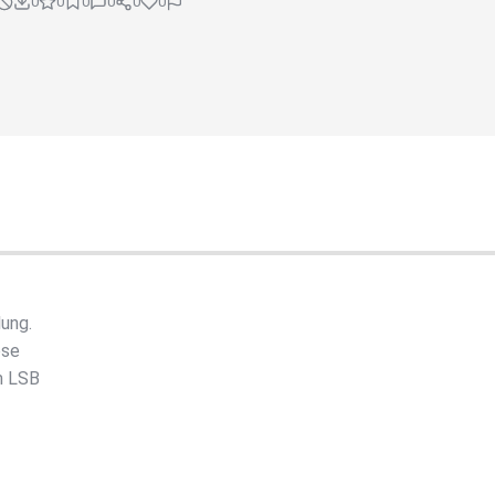
0
0
0
0
0
0
ung.
ose
m LSB