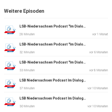
Weitere Episoden
https://www.lsb-niedersachsen.de/mitglieder/online-
sport-niedersachsen
LSB-Niedersachsen Podcast "Im Dialog". Folge 29. Zu Gast: Isabell Nowak
28 Minuten
vor 1 Monat
https://www.sportvereintuns.de/trainerin/index.php
LSB-Niedersachsen Podcast "Im Dialog". Folge 28. Zu Gast: Ruth Spelmeyer und Sabrina Hering
32 Minuten
vor 6 Monaten
LSB-Niedersachsen Podcast "Im Dialog". Folge 27. Zu Gast: Arnd Peiffer und Daniel Böhm
33 Minuten
vor 8 Monaten
LSB Niedersachsen Podcast Im Dialog. Folge 26. Zu Gast: Stefan Wessels
37 Minuten
vor 10 Monaten
LSB Niedersachsen Podcast Im Dialog. Folge 25. Zu Gast: Bernd Wedemeyer-Kolwe
30 Minuten
vor 10 Monaten