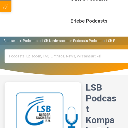
Erlebe Podcasts
Startseite
Podcasts
LSB Niedersachsen Podcasts Podcast
LSB Podcast 
LSB
Podcas
t
Kompa