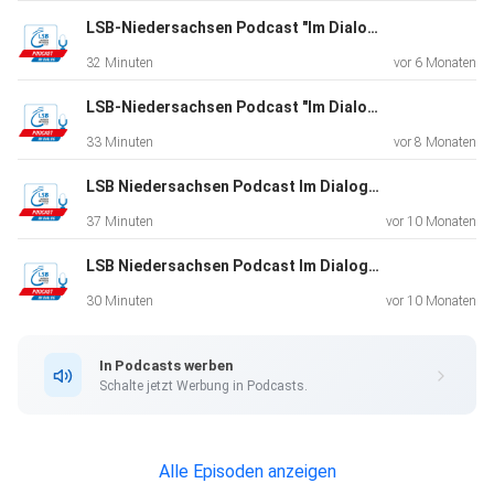
Stelle LSB:
LSB-Niedersachsen Podcast "Im Dialog". Folge 28. Zu Gast: Ruth Spelmeyer und Sabrina Hering
https://www.nna-foej.de/53818115116316/39928.html
32 Minuten
vor 6 Monaten
LSB-Niedersachsen Podcast "Im Dialog". Folge 27. Zu Gast: Arnd Peiffer und Daniel Böhm
FÖJ:
33 Minuten
vor 8 Monaten
https://www.nna-foej.de/53318115116306.html?
chronoform=17119602707727&gpage=53339890888295
LSB Niedersachsen Podcast Im Dialog. Folge 26. Zu Gast: Stefan Wessels
37 Minuten
vor 10 Monaten
LSB Niedersachsen Podcast Im Dialog. Folge 25. Zu Gast: Bernd Wedemeyer-Kolwe
European Games:
https://www.teamdeutschland.de/events/details/europea
30 Minuten
vor 10 Monaten
n-games-2023
In Podcasts werben
Schalte jetzt Werbung in Podcasts.
Trockenheit in NDS:
https://www.lsb-niedersachsen.de/news-
meldung/trockenheit-in-niedersachsen-lsb-appelliert-an-
Alle Episoden anzeigen
landkreise-und-mitgliedsvereine-6634