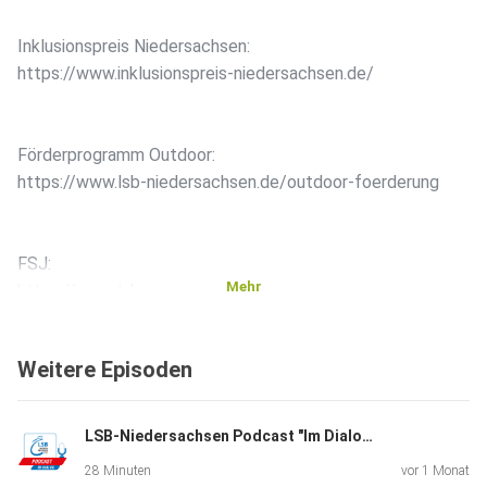
Inklusionspreis Niedersachsen:
https://www.inklusionspreis-niedersachsen.de/
Förderprogramm Outdoor:
https://www.lsb-niedersachsen.de/outdoor-foerderung
FSJ:
Mehr
https://www.lsb-
niedersachsen.de/landessportbund/karriere/fwd-lsb
Weitere Episoden
FÖJ CLZ: https://www.nna-
foej.de/53818115116316/39904.html
LSB-Niedersachsen Podcast "Im Dialog". Folge 29. Zu Gast: Isabell Nowak
28 Minuten
vor 1 Monat