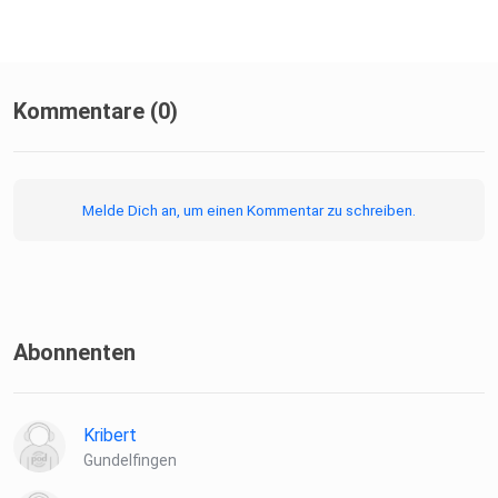
After Workout Day:
https://www.bkk24.de/lbl/aktionen/afterworkoutday.html
Kommentare (0)
Melde Dich an, um einen Kommentar zu schreiben.
Abonnenten
Kribert
Gundelfingen