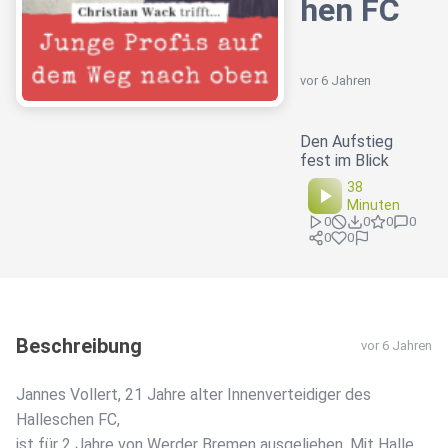
hen FC
vor 6 Jahren
Den Aufstieg
fest im Blick
38
Minuten
0
0
0
0
0
0
Beschreibung
vor 6 Jahren
Jannes Vollert, 21 Jahre alter Innenverteidiger des
Halleschen FC,
ist für 2 Jahre von Werder Bremen ausgeliehen. Mit Halle