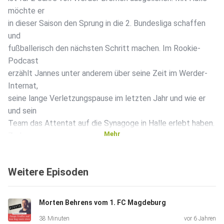
möchte er
in dieser Saison den Sprung in die 2. Bundesliga schaffen
und
fußballerisch den nächsten Schritt machen. Im Rookie-
Podcast
erzählt Jannes unter anderem über seine Zeit im Werder-
Internat,
seine lange Verletzungspause im letzten Jahr und wie er
und sein
Team das Attentat auf die Synagoge in Halle erlebt haben.
Mehr
Zudem
erfährst du, warum Jannes trotz mäßiger Ergebnisse in den
letzten
Weitere Episoden
Spielen weiterhin fest an den Aufstieg glaubt und wie es
um seine
Kochkünste bestellt ist.
Morten Behrens vom 1. FC Magdeburg
38 Minuten
vor 6 Jahren