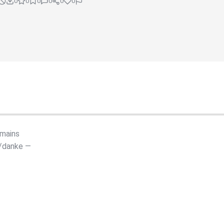
0
0
0
0
0
0
omains
t/danke —