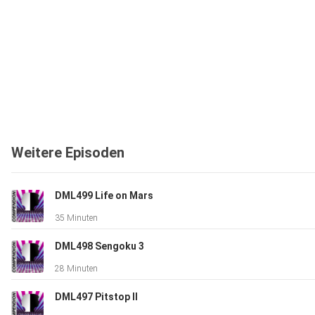
Weitere Episoden
DML499 Life on Mars
35 Minuten
DML498 Sengoku 3
28 Minuten
DML497 Pitstop II