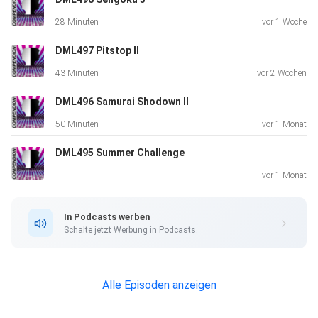
28 Minuten
vor 1 Woche
DML497 Pitstop II
43 Minuten
vor 2 Wochen
DML496 Samurai Shodown II
50 Minuten
vor 1 Monat
DML495 Summer Challenge
vor 1 Monat
In Podcasts werben
Schalte jetzt Werbung in Podcasts.
Alle Episoden anzeigen