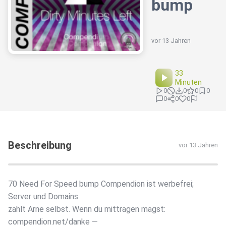
bump
vor 13 Jahren
33
Minuten
0
0
0
0
0
0
0
Beschreibung
vor 13 Jahren
70 Need For Speed bump Compendion ist werbefrei;
Server und Domains
zahlt Arne selbst. Wenn du mittragen magst:
compendion.net/danke —