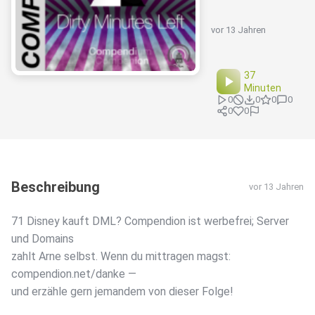
vor 13 Jahren
37
Minuten
0
0
0
0
0
0
Beschreibung
vor 13 Jahren
71 Disney kauft DML? Compendion ist werbefrei; Server
und Domains
zahlt Arne selbst. Wenn du mittragen magst:
compendion.net/danke —
und erzähle gern jemandem von dieser Folge!