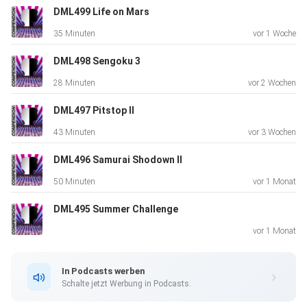
DML499 Life on Mars
35 Minuten
vor 1 Woche
DML498 Sengoku 3
28 Minuten
vor 2 Wochen
DML497 Pitstop II
43 Minuten
vor 3 Wochen
DML496 Samurai Shodown II
50 Minuten
vor 1 Monat
DML495 Summer Challenge
vor 1 Monat
In Podcasts werben
Schalte jetzt Werbung in Podcasts.