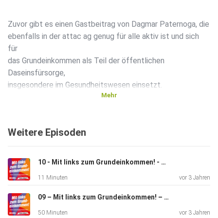
Zuvor gibt es einen Gastbeitrag von Dagmar Paternoga, die
ebenfalls in der attac ag genug für alle aktiv ist und sich
für
das Grundeinkommen als Teil der öffentlichen
Daseinsfürsorge,
insgesondere im Gesundheitswesen einsetzt.
Mehr
Mehr Infos zu unserem Konzept und dem
Weitere Episoden
Mitgliederentscheid
unter:
https://mit-links-zum-grundeinkommen.de/
10 - Mit links zum Grundeinkommen! - Das Wichtigste in einfacher Sprache
11 Minuten
vor 3 Jahren
09 – Mit links zum Grundeinkommen! – Für Purist*innen: Unser Konzept am Stück
50 Minuten
vor 3 Jahren