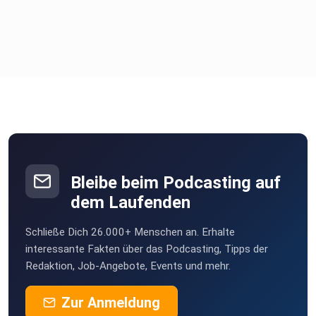
Bleibe beim Podcasting auf
dem Laufenden
Schließe Dich 26.000+ Menschen an. Erhalte
interessante Fakten über das Podcasting, Tipps der
Redaktion, Job-Angebote, Events und mehr.
Zur Anmeldung