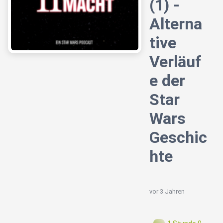
(1) -
Alterna
tive
Verläuf
e der
Star
Wars
Geschic
hte
vor 3 Jahren