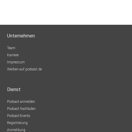
Unternehmen
Team
Karriere
Impressum
Werben auf podcast.de
Dienst
Podcast anmelden
Podcast hochladen
Podcast-Events
Registrierung
Anmeldung