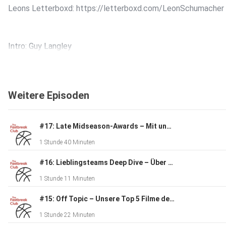
Leons Letterboxd: https://letterboxd.com/LeonSchumacher
Intro: Guy Langley
Weitere Episoden
#17: Late Midseason-Awards – Mit unserem ersten Gast: Steffen vom NBA Fan Podcast
1 Stunde 40 Minuten
#16: Lieblingsteams Deep Dive – Über die Nets, Suns, Rockets und die Doku "Tony Parker - The Final Shot
1 Stunde 11 Minuten
#15: Off Topic – Unsere Top 5 Filme des Jahres
1 Stunde 22 Minuten