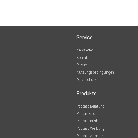
Service
Newsletter
Kontakt
Presse
Nutzungsbedingungen
Datenschutz
Produkte
Podcast-Beratung
Podcast-Jobs
Podcast-Push
Podcast-Werbung
Podcast-Agentur