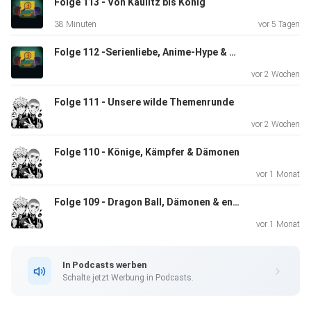
Folge 113 - Von Kaulitz bis König
38 Minuten
vor 5 Tagen
everybodysfavorit@gmx.de
Folge 112 -Serienliebe, Anime-Hype & kleine Enttäuschungen
vor 2 Wochen
https://www.instagram.com/vonsoleik
Folge 111 - Unsere wilde Themenrunde
vor 2 Wochen
Eddys YT-Account:
Folge 110 - Könige, Kämpfer & Dämonen
vor 1 Monat
https://www.youtube.com/@donfun383
Folge 109 - Dragon Ball, Dämonen & enttäuschte Rennfahrer
vor 1 Monat
In Podcasts werben
Schalte jetzt Werbung in Podcasts.