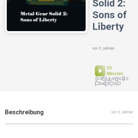
Solid 2:
Sons of
Liberty
vor 3 Jahren
59
Minuten
0
0
0
0
0
0
0
Beschreibung
vor 3 Jahren