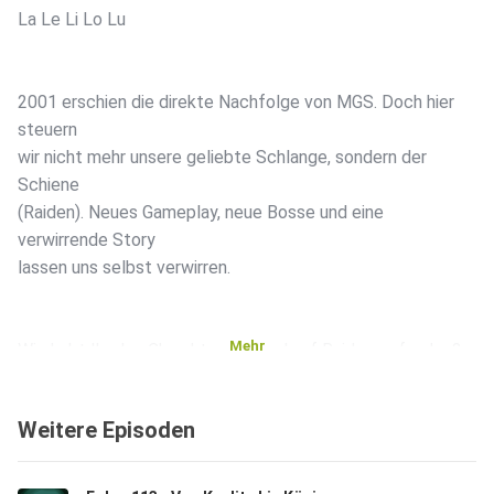
La Le Li Lo Lu
2001 erschien die direkte Nachfolge von MGS. Doch hier
steuern
wir nicht mehr unsere geliebte Schlange, sondern der
Schiene
(Raiden). Neues Gameplay, neue Bosse und eine
verwirrende Story
lassen uns selbst verwirren.
Mehr
Wie habt Ihr den Charakterwechsel auf Raiden gefunden?
Hat euch
die Story auch verwirrt? Schreibt es uns gerne eure
Weitere Episoden
Meinungen an
folgender Mailadresse oder bei Instagram: