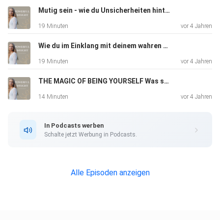
Mutig sein - wie du Unsicherheiten hinter dir lässt und dein wahres Potential leben kannst
19 Minuten
vor 4 Jahren
Ich freue mich auch immer ganz doll über Feedback und
Themenwünsche, da es mir am aller meisten Freude macht,
Wie du im Einklang mit deinem wahren Selbst lebst und deine Ziele WIRKLICH erreichst
über
19 Minuten
vor 4 Jahren
Themen zu reden, die DICH beschäftigen!
THE MAGIC OF BEING YOURSELF Was sich verändert, wenn du dir erlaubst, du selbst zu sein
14 Minuten
vor 4 Jahren
Falls du dir individuellen Support auf deinem Weg wünscht,
schreibe mir eine Nachricht auf Instagram:
In Podcasts werben
https://instagram.com/svenja.rebeccaa
Schalte jetzt Werbung in Podcasts.
Oder eine E-Mail an:
Alle Episoden anzeigen
svenja@svenjarebecca.com ️