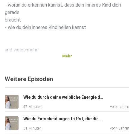
- woran du erkennen kannst, dass dein Inneres Kind dich
gerade
braucht
- wie du dein inneres Kind heilen kannst
und vieles mehr!
Mehr
Die Meditation, um dein inneres Kind zu heilen, findest du
hier:
Weitere Episoden
https://www.youtube.com/watch?v=91thrYQAyus
ch hoffe sehr, dass dir dir die Folge gefallen hat und du das
Wie du durch deine weibliche Energie das Leben deiner Träume manifestierst - Interview mit Tanja
nächste Mal auch wieder dabei bist ️
47 Minuten
vor 4 Jahren
Wie du Entscheidungen triffst, die dir ein geiles Leben kreieren & im Einklang mit deiner Wahrheit sind - Interview mit Social Media Expertin Sophie Hobelsberger
Sollte sie dir gefallen, teile sie gerne in deiner Instagram
51 Minuten
vor 4 Jahren
Story und markiere mich @svenja.rebeccaa