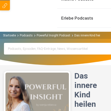
Erlebe Podcasts
Startseite
Podcasts
Powerful Insight Podcast
Das innere Kind heilen
Das
innere
Kind
heilen