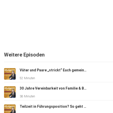
Weitere Episoden
Väter und Paare „strickt“ Euch gemeinsam das Business - & Family Leben, das Euch taugt!
52 Minuten
30 Jahre Vereinbarkeit von Familie & Beruf!
38 Minuten
Teilzeit in Führungsposition? So geht Durchhaltevermögen im Bewerbungsprozess!