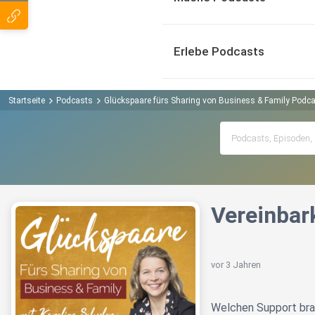
Erlebe Podcasts
Startseite
Podcasts
Glückspaare fürs Sharing von Business & Family Podc
Vereinbar
vor 3 Jahren
Welchen Support brau