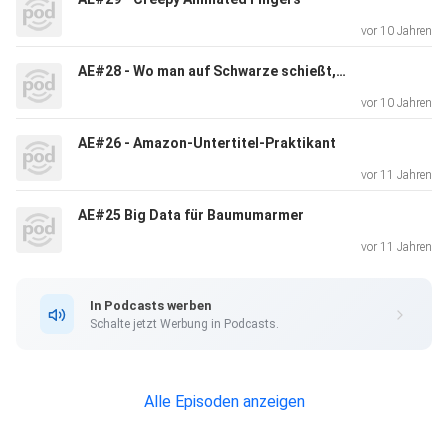
X El Capitan [iMore]0:06:43 iOS 9 [iMore]0:15:09 watchOS
vor 10 Jahren
[iMore]0:24:46 Siri0:39:16 Apple Music0:49:45
Showtitle!0:54:17 Google0:59:16 Google Now On Tap
AE#28 - Wo man auf Schwarze schießt, zerstört man auch Roboter
[Verge]1:04:09 Google Fotos [Verge]1_23_42 Android
vor 10 Jahren
Pay1:26:29 Google Cardboard1:33:21 Picks1:33:35
Bilateral: Slack [iOS] [Android]1:36:18 Terms Of Service
AE#26 - Amazon-Untertitel-Praktikant
Didn't Read1:42:03 You Didn't Read It!
vor 11 Jahren
AE#25 Big Data für Baumumarmer
vor 11 Jahren
In Podcasts werben
Schalte jetzt Werbung in Podcasts.
Alle Episoden anzeigen