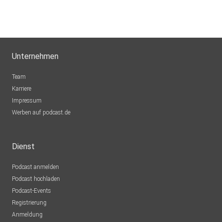
Unternehmen
Team
Karriere
Impressum
Werben auf podcast.de
Dienst
Podcast anmelden
Podcast hochladen
Podcast-Events
Registrierung
Anmeldung