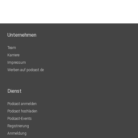
Unternehmen
Team
Karriere
Impressum
Werben auf podcast.de
Dienst
Podcast anmelden
Podcast hochladen
Podcast-Events
Registrierung
Anmeldung