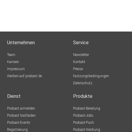
Unternehmen
Service
Team
Newsletter
Karriere
Kontakt
Impressum
Presse
Werben auf podcast.de
Nutzungsbedingungen
Datenschutz
Dienst
Produkte
Podcast anmelden
Podcast-Beratung
Podcast hochladen
Podcast-Jobs
Podcast-Events
Podcast-Push
Registrierung
Podcast-Werbung