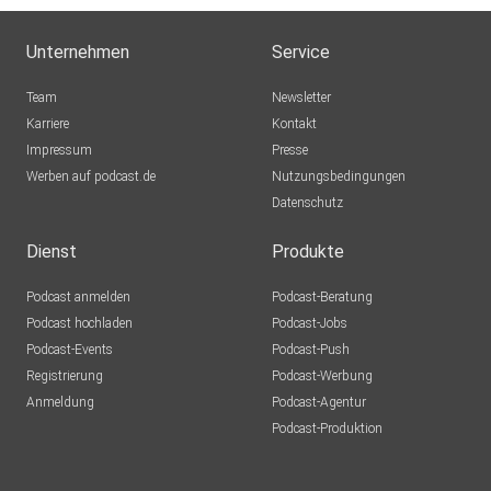
Unternehmen
Service
Team
Newsletter
Karriere
Kontakt
Impressum
Presse
Werben auf podcast.de
Nutzungsbedingungen
Datenschutz
Dienst
Produkte
Podcast anmelden
Podcast-Beratung
Podcast hochladen
Podcast-Jobs
Podcast-Events
Podcast-Push
Registrierung
Podcast-Werbung
Anmeldung
Podcast-Agentur
Podcast-Produktion