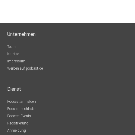
Unternehmen
Team
Karriere
Impressum
Werben auf podcast.de
Dienst
Podcast anmelden
Podcast hochladen
Podcast-Events
Registrierung
Anmeldung