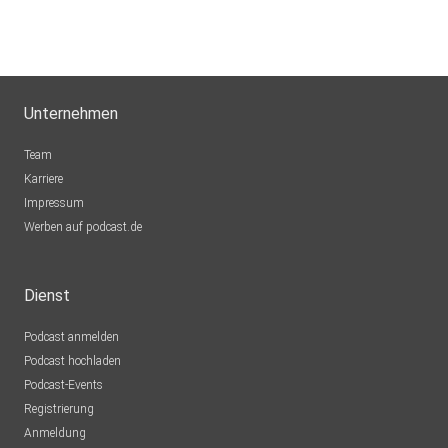
Unternehmen
Team
Karriere
Impressum
Werben auf podcast.de
Dienst
Podcast anmelden
Podcast hochladen
Podcast-Events
Registrierung
Anmeldung