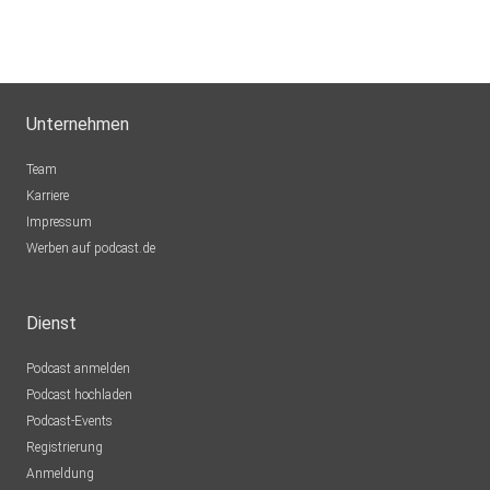
Unternehmen
Team
Karriere
Impressum
Werben auf podcast.de
Dienst
Podcast anmelden
Podcast hochladen
Podcast-Events
Registrierung
Anmeldung