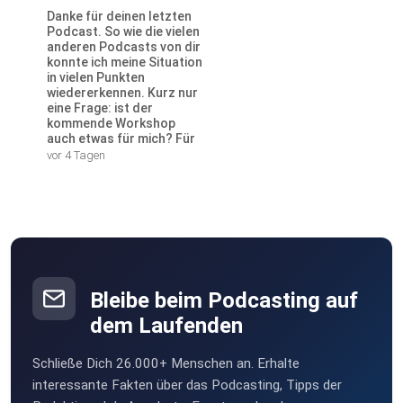
Danke für deinen letzten
Podcast. So wie die vielen
anderen Podcasts von dir
konnte ich meine Situation
in vielen Punkten
wiedererkennen. Kurz nur
eine Frage: ist der
kommende Workshop
auch etwas für mich? Für
Männer? Oder eher für
vor 4 Tagen
Frauen konzipiert?
Bleibe beim Podcasting auf
dem Laufenden
Schließe Dich 26.000+ Menschen an. Erhalte
interessante Fakten über das Podcasting, Tipps der