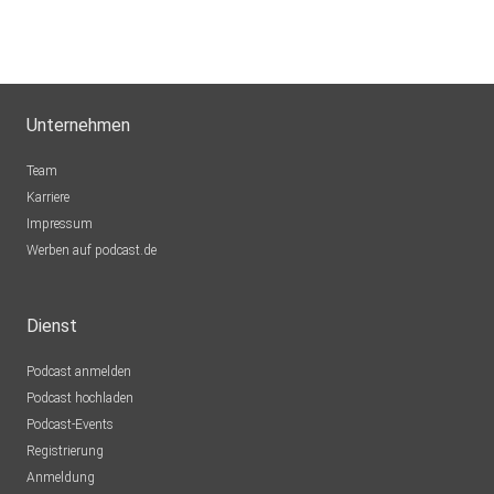
Unternehmen
Team
Karriere
Impressum
Werben auf podcast.de
Dienst
Podcast anmelden
Podcast hochladen
Podcast-Events
Registrierung
Anmeldung