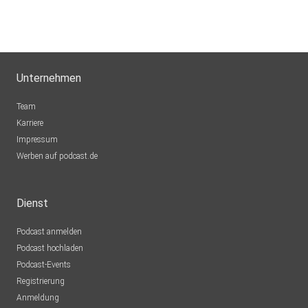
Unternehmen
Team
Karriere
Impressum
Werben auf podcast.de
Dienst
Podcast anmelden
Podcast hochladen
Podcast-Events
Registrierung
Anmeldung