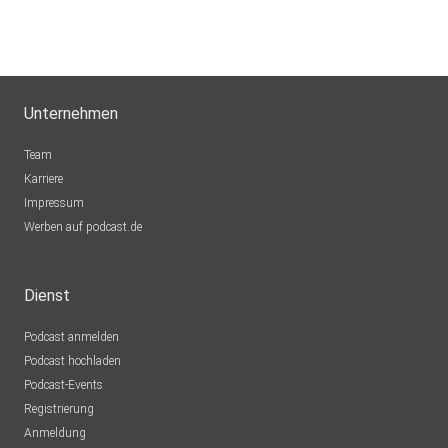
Unternehmen
Team
Karriere
Impressum
Werben auf podcast.de
Dienst
Podcast anmelden
Podcast hochladen
Podcast-Events
Registrierung
Anmeldung