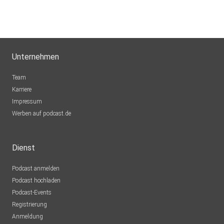
Unternehmen
Team
Karriere
Impressum
Werben auf podcast.de
Dienst
Podcast anmelden
Podcast hochladen
Podcast-Events
Registrierung
Anmeldung