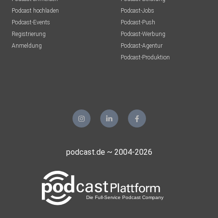
zusätzlich drei Campus in Baden-Württemberg.
Podcast hochladen
Podcast-Jobs
Mit derzeit rund 34.000 Studierenden und über
Podcast-Events
Podcast-Push
200.000 Alumni ist die DHBW die größte
Registrierung
Podcast-Werbung
Hochschule in Baden-Württemberg und eine der
Anmeldung
Podcast-Agentur
größten Hochschulen der Bundesrepublik.
Podcast-Produktion
podcast.de ~ 2004-2026