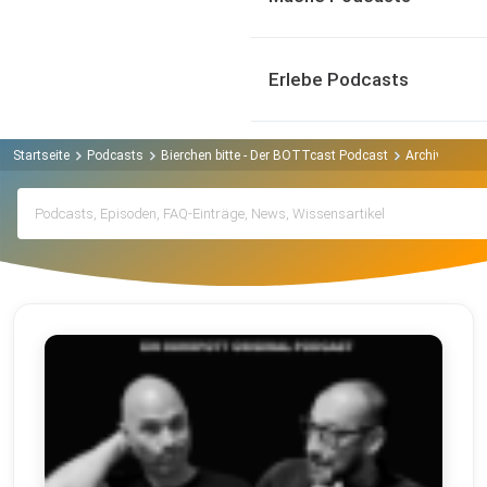
Erlebe Podcasts
Startseite
Podcasts
Bierchen bitte - Der BOTTcast Podcast
Archiv