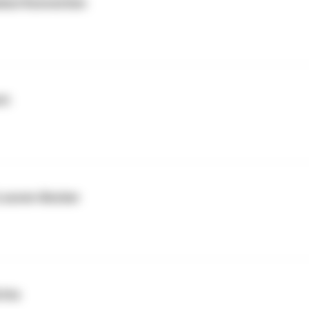
nbul-Konvention
tt
 Louven-Becker
itte