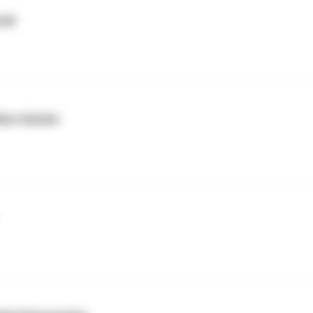
oll
dius Gatzke