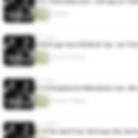
#121.5 Bonusbierchen - Umfrage zur Ista
12 Minuten
vor 3 Jahren
#120 Es gibt doch REGELN! feat. Jan Tefe
1 Stunde 19 Minuten
vor 3 Jahren
#119 Disziplinische Maßnahmen feat. Ulli
1 Stunde 17 Minuten
vor 3 Jahren
#118 Vier Äpfel feat. Bottroper Bier die Dr