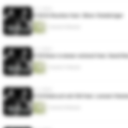
vor 3 Jahren
#126 Ei-Routine feat. Oliver Steinkrüger
1 Stunde 25 Minuten
vor 3 Jahren
#125 Einer is immer wütend feat. David No
1 Stunde 27 Minuten
vor 3 Jahren
#124 Einbruch mit Stil feat. Lennart Hem
1 Stunde 29 Minuten