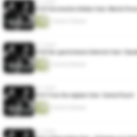
vor 3 Jahren
#123 Versteckte Helden feat. Martin Porw
1 Stunde 27 Minuten
vor 3 Jahren
#122 Der gestrichene Heinrich feat. Clau
1 Stunde 30 Minuten
vor 3 Jahren
#121 Free the nipples feat. Carina Pusch
1 Stunde 18 Minuten
vor 3 Jahren