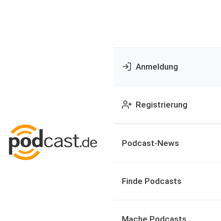
Anmeldung
Registrierung
Podcast-News
Finde Podcasts
Mache Podcasts