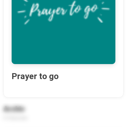
Prayer to go
Archiv
514 Episoden