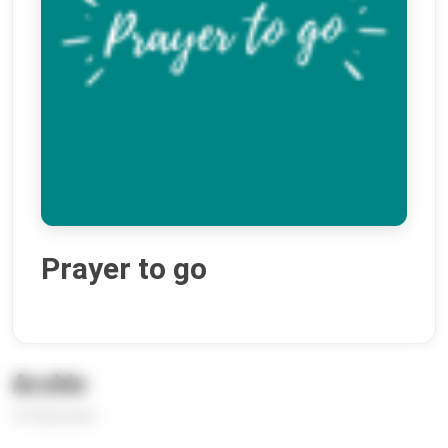
Prayer to go
Archiv
514 Episoden