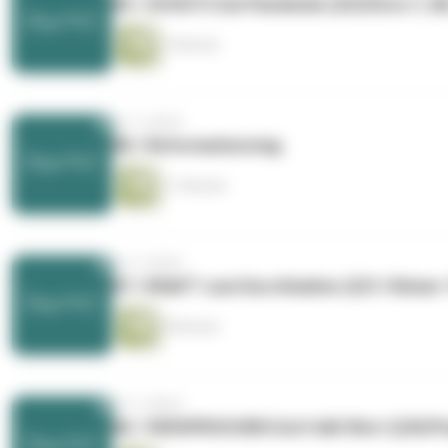
89 / SCHUTZ bei Pandemie (222/Esra 7, 28
7 Minuten
vor 2 Jahren
88 / Reformationstag
11 Minuten
vor 2 Jahren
87 / KRAFT zum Durchhalten (221/ Römer 1
8 Minuten
vor 2 Jahren
86 / VERSPROCHEN Gott hält Wort (220/Ps