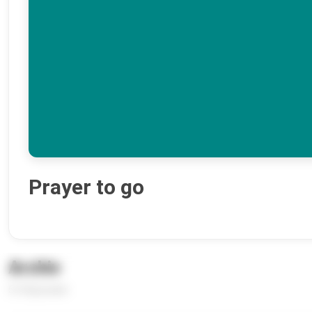
Prayer to go
Archiv
514 Episoden