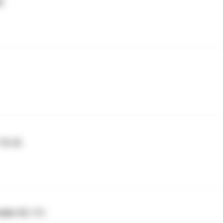
)
5, 5)
alm 33, 11)