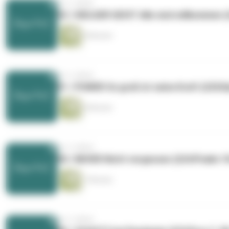
vor 2 Jahren
92 / HEILGER GEIST Alle sind willkommen 
8 Minuten
vor 2 Jahren
91 / POWER So groß ist seine Kraft (225/E
8 Minuten
vor 2 Jahren
90 / NEVER Nicht vergessen (224/Psalm 10
7 Minuten
vor 2 Jahren