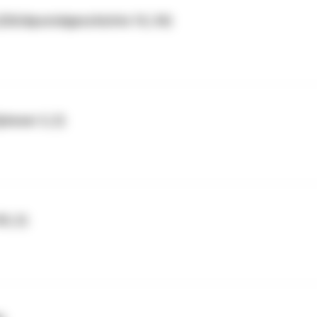
(226/Apostelgeschichte 10, 34)
pheser 3, 2)
3, 2)