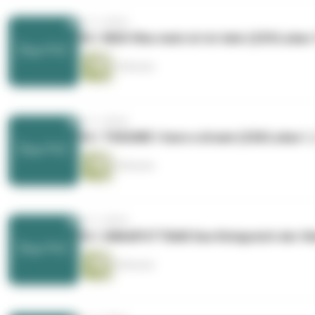
vor 2 Jahren
95 / NEID Was mein ist ist dein (229/Lukas 
9 Minuten
vor 2 Jahren
94 / TRÄUME I have a dream (228/Lukas 1,
8 Minuten
vor 2 Jahren
93 / UNKAPUTTBAR Das Königreich der Him
8 Minuten