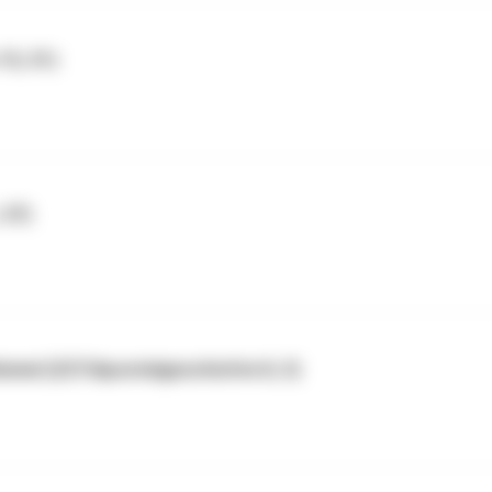
15, 31)
 37)
mel (227/Apostelgeschichte 8, 3)