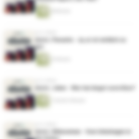
48 Minuten
vor 6 Jahren
shots | Parasite - Ja, er ist wirklich so
gut.
52 Minuten
vor 6 Jahren
shots | Joker - Wer hat Angst vorm Kino?
1 Stunde 4 Minuten
vor 6 Jahren
shots | Midsommar - Vom Unbehagen in
der Kultur