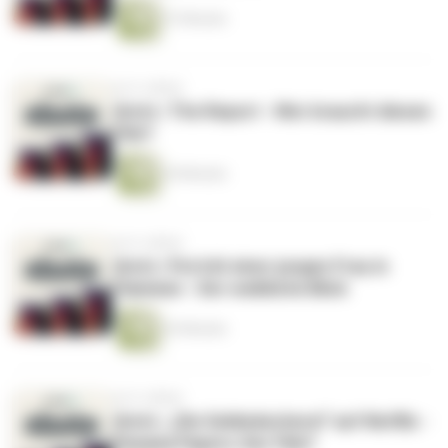
57 Minuten
vor 6 Jahren
shots | The Report - Wer braucht diesen
Film?
45 Minuten
vor 6 Jahren
shots | Porträt einer jungen Frau in
Flammen - Der weibliche Blick
43 Minuten
vor 6 Jahren
shots | „Die Geldwäscherei“ auf Netflix -
Panama Papers: Der Film?