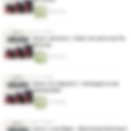
43 Minuten
vor 6 Jahren
shots | Ad Astra - Vater, du warst nie für
mich da.
57 Minuten
vor 6 Jahren
shots | Es: Kapitel 2 - Gefangen in der
Geisterbahn
37 Minuten
vor 6 Jahren
shots | Late Night - Was bringt Diversity?