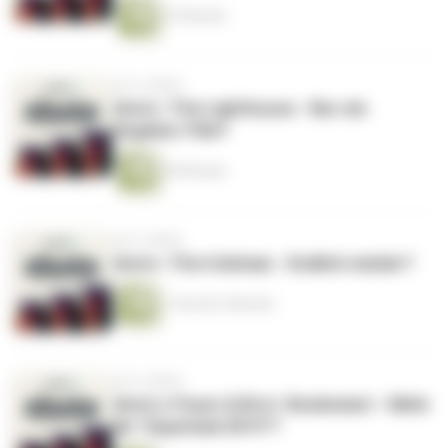
47 Minuten
vor 6 Jahren
shots | The Lighthouse - Nur ein
Angeber-Film?
40 Minuten
vor 6 Jahren
shots | The Irishman - Endlich wieder?
1 Stunde 5 Minuten
vor 6 Jahren
shots x Feuer & Brot | Booksmart - Mehr
als "Superbad 2019"?