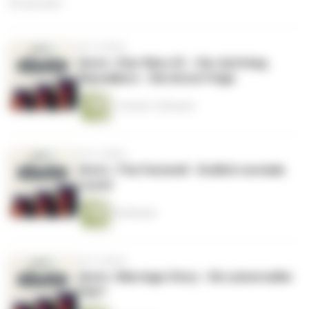
56 Episoden
vor 6 Jahren
shots | Star Wars IX – Der Aufstieg
Skywalkers - Die letzte Folge
1 Stunde 15 Minuten
vor 6 Jahren
shots | The Farewell - Endlich normale
Leute!
50 Minuten
vor 6 Jahren
shots | Marriage Story - Ein universeller
Film?