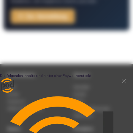
Redaktion, Job-Angebote, Events und mehr.
Zur Anmeldung
Unternehmen
Service
Team
Newsletter
Karriere
Kontakt
Impressum
Presse
Werben auf podcast.de
Nutzungsbedingungen
Datenschutz
Dienst
Produkte