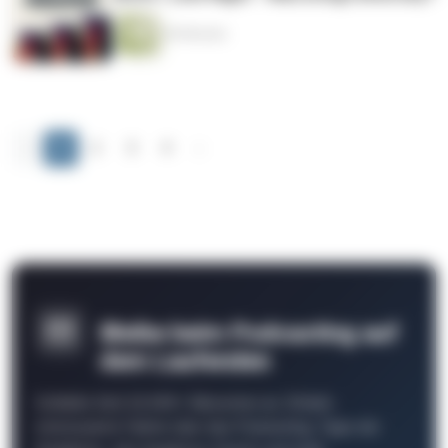
40 Minuten
‹
1
2
3
4
›
Bleibe beim Podcasting auf
dem Laufenden
Schließe Dich 26.000+ Menschen an. Erhalte
interessante Fakten über das Podcasting, Tipps der