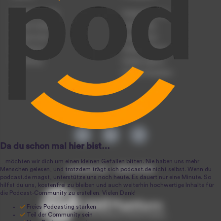
Podcast anmelden
Podcast-Beratung
Podcast hochladen
Podcast-Jobs
Podcast-Events
Podcast-Push
Registrierung
Podcast-Werbung
Anmeldung
Podcast-Agentur
Podcast-Produktion
podcast.de ~ 2004-2026