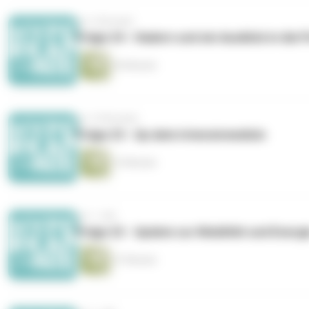
vor 3 Monaten
Folge 24 - Hadern und ein Ausblick in die 
30 Minuten
vor 10 Monaten
Folge 23 - Up date Intensivmedizin
15 Minuten
vor 1 Jahr
Folge 22 - Update zur Mobilität und Energi
27 Minuten