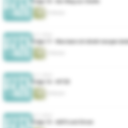
Folge 18 - Der Weg zur Chefin
33 Minuten
vor 2 Jahren
Folge 17 - Was kann ich direkt morgen änd
19 Minuten
vor 2 Jahren
Folge 16 - HITZE
20 Minuten
vor 3 Jahren
Folge 15 - AGFS und Strom