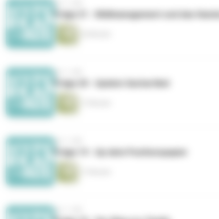
vor 1 Jahr
Folge 21 - Müllmanagement und das Hand
24 Minuten
vor 1 Jahr
Folge 20 - Update Sachartikel
17 Minuten
vor 1 Jahr
Folge 19 - Up date Positionspapier
17 Minuten
vor 1 Jahr