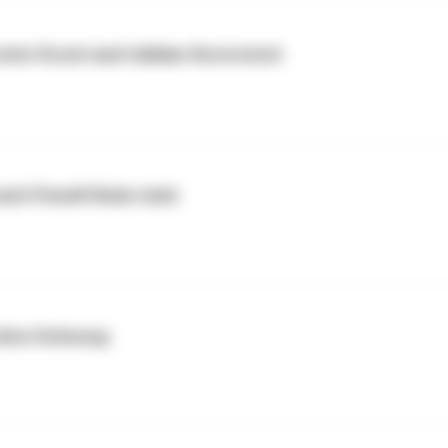
nter Druck nach Adidas-Kursrutsch
ach Powell-Rede stark
 ohne Schwung