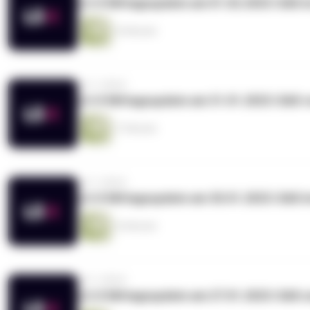
LS-X Mittagsupdate am 01.02.2023: DAX i
16 Minuten
vor 3 Jahren
LS-X Mittagsupdate am 31.01.2023: DAX v
17 Minuten
vor 3 Jahren
LS-X Mittagsupdate am 30.01.2023: DAX i
16 Minuten
vor 3 Jahren
LS-X Mittagsupdate am 27.01.2023: DAX 