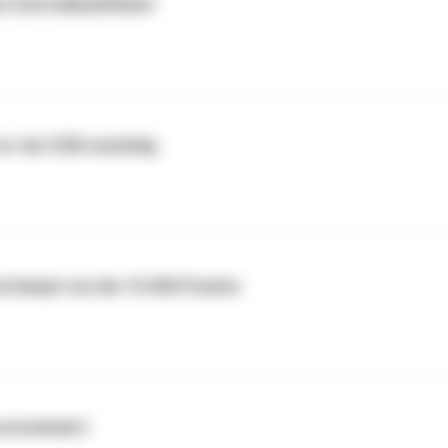
m Zentralbankfieber
or der EZB wackelig
m Kampf um die 15.000 Punkte
unverändert