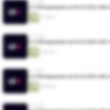
vor 3 Jahren
LS-X Mittagsupdate am 06.02.2023: DAX k
11 Minuten
vor 3 Jahren
LS-X Mittagsupdate am 03.02.2023: DAX 
13 Minuten
vor 3 Jahren
LS-X Mittagsupdate am 02.02.2023: DAX 
18 Minuten
vor 3 Jahren