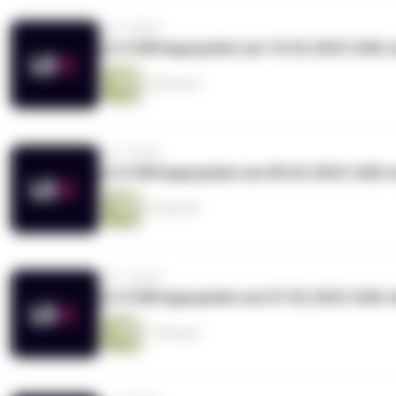
vor 3 Jahren
LS-X Mittagsupdate am 10.02.2023: DAX u
16 Minuten
vor 3 Jahren
LS-X Mittagsupdate am 08.02.2023: DAX n
16 Minuten
vor 3 Jahren
LS-X Mittagsupdate am 07.02.2023: DAX
17 Minuten