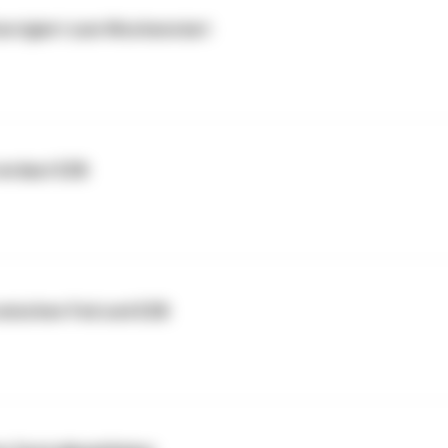
orrigiert zum Wochenstart
verdaut EZB
zwischen Fed und EZB