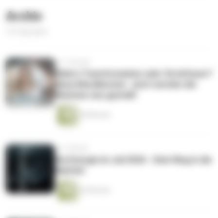
Archiv
161 Episoden
vor 1 Woche
Wahre Transformation oder Strohfeuer?
Neue Mondknoten - jetzt werden die
Weichen neu gestellt
46 Minuten
vor 1 Monat
Die Energie im Juli 2026 - Dein Weg in die
Klarheit
44 Minuten