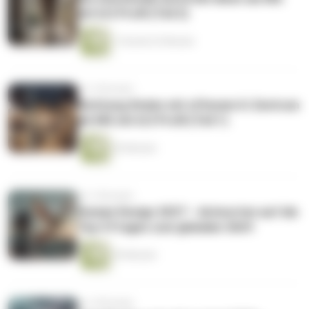
mit 6/2 Profil (Teil 2)
1 Stunde 22 Minuten
vor 3 Monaten
Richtung finden mit offenem G-Zentrum
als MG mit 6/2 Profil (Teil 1)
55 Minuten
vor 3 Monaten
Human Design 2027 – Antworten auf die
Top 5 Fragen zum globalen Shift
39 Minuten
vor 4 Monaten