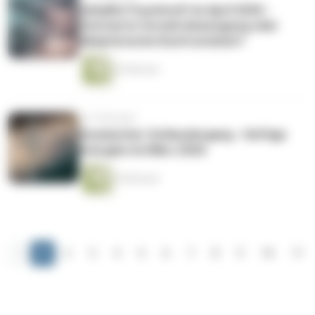
Geballte Feuerkraft im April 2026 -
Zentrierte Vorwärtsbewegung oder
kämpferische Konfrontation?
45 Minuten
vor 5 Monaten
Kosmischer Schleudergang - Heftige
Energien im März 2026
39 Minuten
‹
1
2
3
4
5
6
7
8
9
10
11