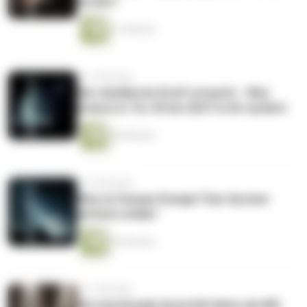
fordert
31 Minuten
vor 3 Monaten
Die rebellische Kraft erwacht - Was
Uranus in Tor 20 bis 2027 in Dir auslöst
60 Minuten
vor 3 Monaten
Was ist Human Design? Das System
einfach erklärt
43 Minuten
vor 3 Monaten
Die emotionale Autorität leben als MG