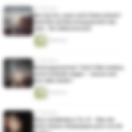
vor 2 Monaten
Wer bist Du, wenn nicht Deine Arbeit?
Identität und Berufung jenseits des
Jobs - Ein Selbstversuch
48 Minuten
vor 2 Monaten
Richtungswechsel: Tiefe Fülle erleben,
echte Intimität wagen — warum sich
jetzt alles ändert
55 Minuten
vor 3 Monaten
Pluto rückläufig in Tor 41 - Was der
Hüter Deines Seelenplans jetzt von Dir