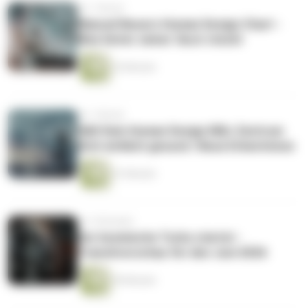
vor 1 Monat
Manuel Neuers Human Design Chart -
Was hinter seiner 'Aura' steckt
24 Minuten
vor 1 Monat
Hält Dein Human Design Milz-Zentrum
Dich wirklich gesund | Neue Erkentnisse
41 Minuten
vor 2 Monaten
Der kosmische Turbo startet -
Transitvorschau für den Juni 2026
49 Minuten