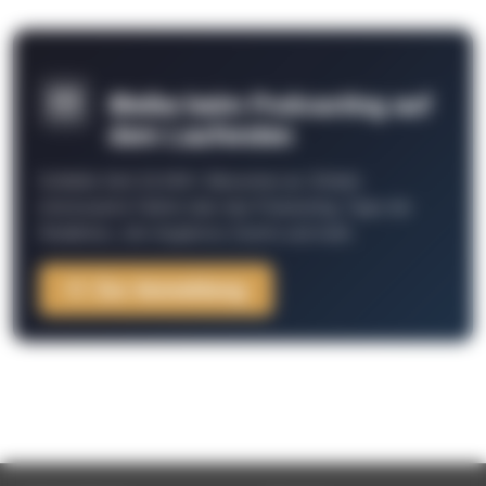
Bleibe beim Podcasting auf
dem Laufenden
Schließe Dich 26.000+ Menschen an. Erhalte
interessante Fakten über das Podcasting, Tipps der
Redaktion, Job-Angebote, Events und mehr.
Zur Anmeldung