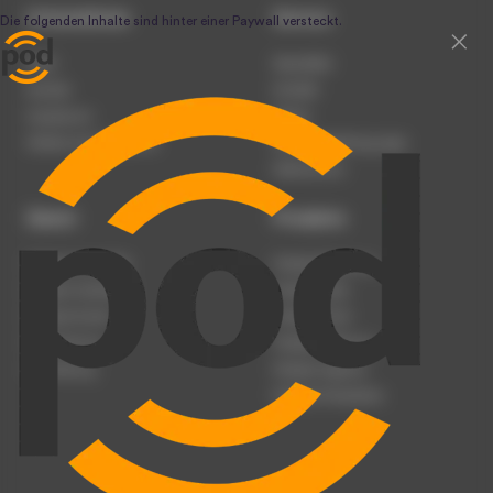
Unternehmen
Service
Team
Newsletter
Karriere
Kontakt
Impressum
Presse
Werben auf podcast.de
Nutzungsbedingungen
Datenschutz
Dienst
Produkte
Podcast anmelden
Podcast-Beratung
Podcast hochladen
Podcast-Jobs
Podcast-Events
Podcast-Push
Registrierung
Podcast-Werbung
Anmeldung
Podcast-Agentur
Podcast-Produktion