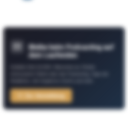
Bleibe beim Podcasting auf
dem Laufenden
Schließe Dich 26.000+ Menschen an. Erhalte
interessante Fakten über das Podcasting, Tipps der
Redaktion, Job-Angebote, Events und mehr.
Zur Anmeldung