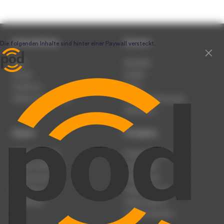
Unternehmen
Service
Team
Newsletter
Karriere
Kontakt
Impressum
Presse
Werben auf podcast.de
Nutzungsbedingungen
Datenschutz
Dienst
Produkte
Podcast anmelden
Podcast-Beratung
Podcast hochladen
Podcast-Jobs
Podcast-Events
Podcast-Push
Registrierung
Podcast-Werbung
Anmeldung
Podcast-Agentur
Podcast-Produktion