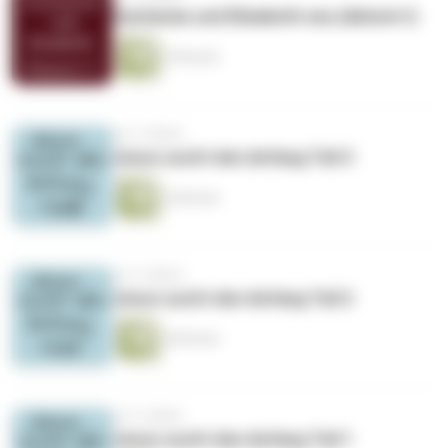
Zacharias und Elisabeth neu (Advent I)
3 Minuten
vor 5 Jahren
Jesus sucht den Anfang Teil 3
3 Minuten
vor 5 Jahren
Jesus sucht den Anfang Teil 2
4 Minuten
vor 5 Jahren
Jesus sucht den Anfang Teil 1