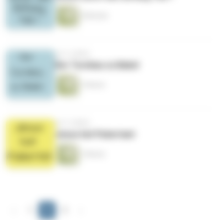
4 Minuten
vor 5 Jahren
Der Turnbau zu Babel
1 Minute
vor 5 Jahren
Jesus hat Pubertaet
1 Minute
‹
1
2
3
›