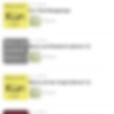
vor 5 Jahren
Der Flüchtlingsjunge
3 Minuten
vor 5 Jahren
Maria und Elisabeth (Advent 3)
3 Minuten
vor 5 Jahren
Maria und der Engel (Advent 2)
4 Minuten
vor 5 Jahren