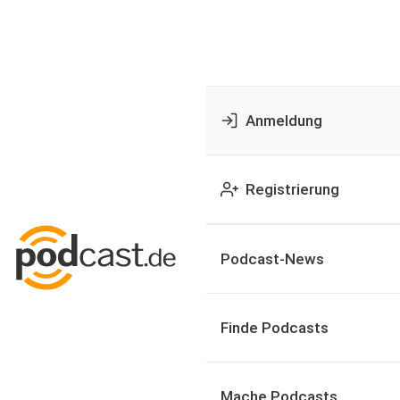
Anmeldung
Registrierung
Podcast-News
Finde Podcasts
Mache Podcasts