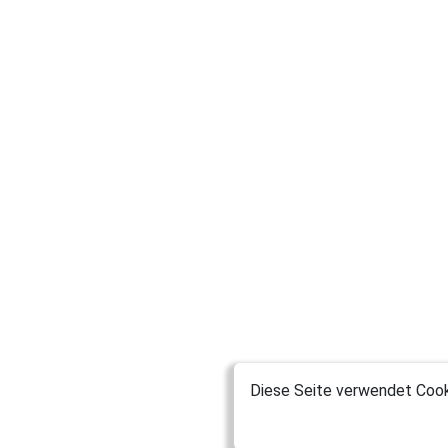
Diese Seite verwendet Cooki