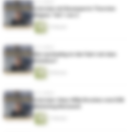
vor 6 Jahren
Interview mit Busexperte Thorsten
Wagner Teil 1 von 2
37 Minuten
vor 6 Jahren
Wie nachhaltig ist die Fahrt mit dem
Reisebus?
18 Minuten
vor 6 Jahren
Interview: Hans-Willy Brockes vom ESB
Marketing Netzwerk
17 Minuten