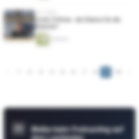
vor 6 Jahren
Covid-19 Krise - als Chance für die
Branche?
9 Minuten
‹
1
2
3
4
5
6
7
8
9
10
›
Bleibe beim Podcasting auf
dem Laufenden