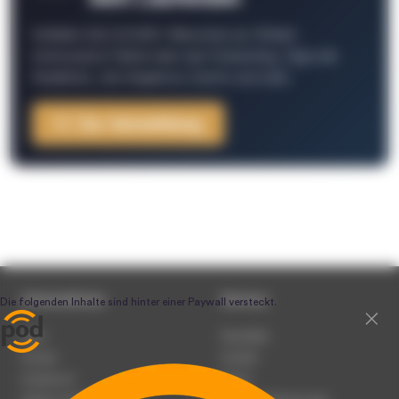
Schließe Dich 26.000+ Menschen an. Erhalte
interessante Fakten über das Podcasting, Tipps der
Redaktion, Job-Angebote, Events und mehr.
Zur Anmeldung
Unternehmen
Service
Team
Newsletter
Karriere
Kontakt
Impressum
Presse