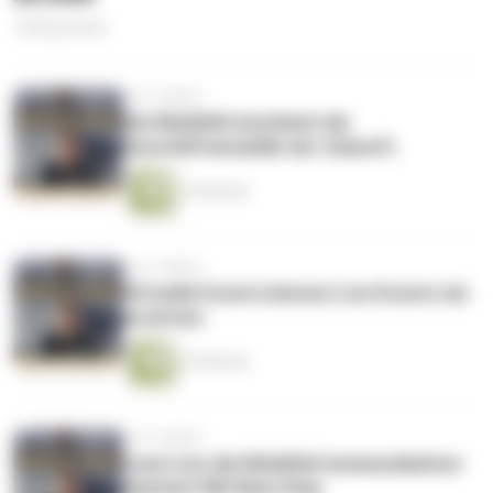
138 Episoden
vor 6 Jahren
Die Mobilität bestimmt die
Geschäftsmodelle der Zukunft.
19 Minuten
vor 6 Jahren
Virtuelle Events können Live Events nie
ersetzen.
47 Minuten
vor 6 Jahren
Lasst uns die Mobilität kommunikativer
machen! Mit Bano Diop