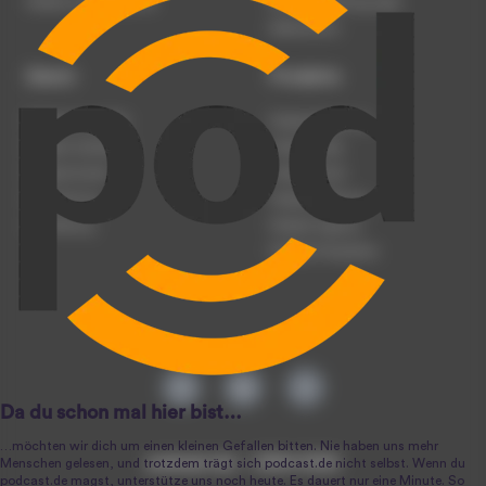
Werben auf podcast.de
Nutzungsbedingungen
Datenschutz
Dienst
Produkte
Podcast anmelden
Podcast-Beratung
Podcast hochladen
Podcast-Jobs
Podcast-Events
Podcast-Push
Registrierung
Podcast-Werbung
Anmeldung
Podcast-Agentur
Podcast-Produktion
podcast.de ~ 2004-2026