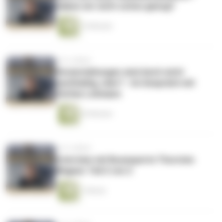
Haben wir nicht schon genug?
14 Minuten
vor 6 Jahren
Veranstaltungen sind doch nicht
nachhaltig, oder? - Im Gespräch mit
Stefan Lohmann
35 Minuten
vor 6 Jahren
Interview mit Busexperte Thorsten
Wagner Teil 2 von 2
1 Minute