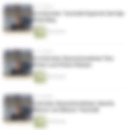
vor 6 Jahren
Im Interview: Touristik-Expertin Gerritje
Deterding
35 Minuten
vor 6 Jahren
Im Interview: Busunternehmer Finn
Peters von Peters Reisen
49 Minuten
vor 6 Jahren
Interview: Busunternehmer Sascha
Meurer von Meurer Touristik
20 Minuten