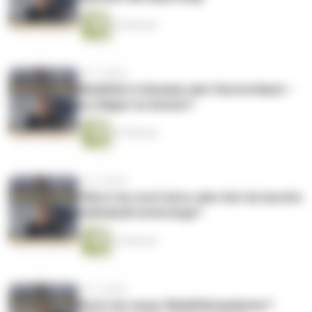
25 Minuten
vor 6 Jahren
Mobilität in Kanada oder Deutschland –
wo klappt es besser?
47 Minuten
vor 6 Jahren
Fährst du noch Auto oder bist du bereits
individuell unterwegs?
22 Minuten
vor 6 Jahren
Noch ein neuer Mobilitätsanbieter?