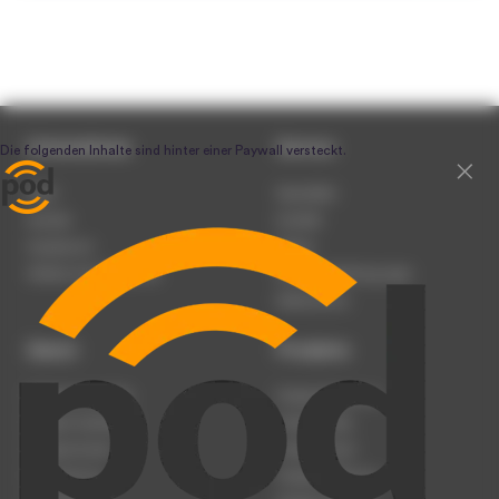
Unternehmen
Service
Team
Newsletter
Karriere
Kontakt
Impressum
Presse
Werben auf podcast.de
Nutzungsbedingungen
Datenschutz
Dienst
Produkte
Podcast anmelden
Podcast-Beratung
Podcast hochladen
Podcast-Jobs
Podcast-Events
Podcast-Push
Registrierung
Podcast-Werbung