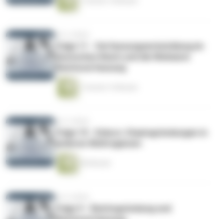
1 Stunde 14 Minuten
vor 6 Jahren
Folge 11 - Verfassungsentwicklung im
Deutschen Reich und die Weimarer
Reichsverfassung
1 Stunde 13 Minuten
vor 6 Jahren
Folge 10 - Exkurs: Staatsgründungen in
anderen Weltregionen
40 Minuten
vor 6 Jahren
Folge 9 - Reichsgründung und