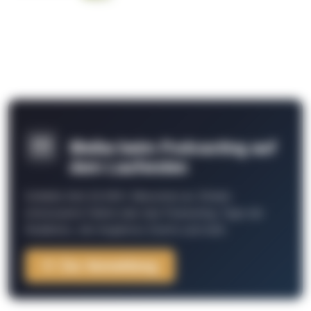
Bleibe beim Podcasting auf
dem Laufenden
Schließe Dich 26.000+ Menschen an. Erhalte
interessante Fakten über das Podcasting, Tipps der
Redaktion, Job-Angebote, Events und mehr.
Zur Anmeldung