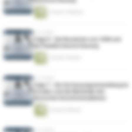
Reichsverfassung
1 Stunde 14 Minuten
vor 6 Jahren
Folge 8 - Die Revolution von 1848 und
die Paulskirchenverfassung
1 Stunde 2 Minuten
vor 6 Jahren
Folge 7 - Die Verfassungsentwicklung im
Vormärz und die Merkmale des
deutschen Konstitutionalismus
1 Stunde 4 Minuten
vor 6 Jahren