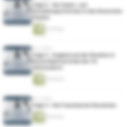
Folge 6 - Die Staats- und
Verwaltungsreformen in den Deutschen
Staaten
51 Minuten
vor 6 Jahren
Folge 5 - England und die Situation in
Deutschland am Ende des 18.
Jahrhunderts
53 Minuten
vor 6 Jahren
Folge 4 - Die Französische Revolution
50 Minuten