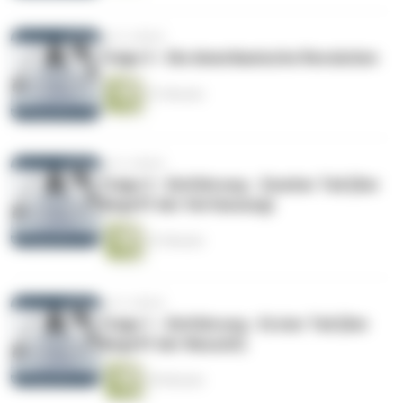
vor 6 Jahren
Folge 3 - Die Amerikanische Revolution
51 Minuten
vor 6 Jahren
Folge 2 - Einführung - Zweiter Teil (Der
Begriff der Verfassung)
41 Minuten
vor 6 Jahren
Folge 1 - Einführung - Erster Teil (Der
Begriff der Neuzeit)
39 Minuten