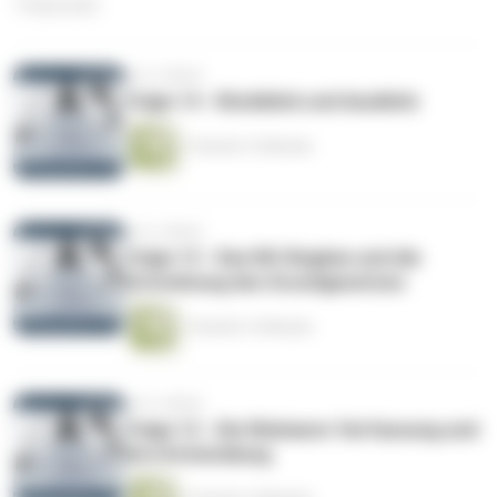
14 Episoden
vor 6 Jahren
Folge 14 - Rückblick und Ausblick
1 Stunde 12 Minuten
vor 6 Jahren
Folge 13 - Das NS-Regime und die
Entstehung des Grundgesetzes
1 Stunde 12 Minuten
vor 6 Jahren
Folge 12 - Die Weimarer Verfassung und
ihre Entwicklung