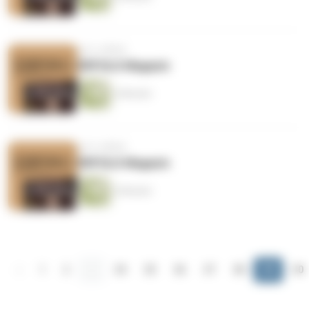
vor 6 Jahren
ERFOLG Magazin
2 Minuten
vor 6 Jahren
ERFOLG Magazin
3 Minuten
‹
1
2
...
34
35
36
37
38
39
40