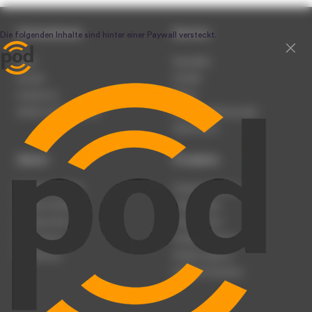
Unternehmen
Service
Team
Newsletter
Karriere
Kontakt
Impressum
Presse
Werben auf podcast.de
Nutzungsbedingungen
Datenschutz
Dienst
Produkte
Podcast anmelden
Podcast-Beratung
Podcast hochladen
Podcast-Jobs
Podcast-Events
Podcast-Push
Registrierung
Podcast-Werbung
Anmeldung
Podcast-Agentur
Podcast-Produktion