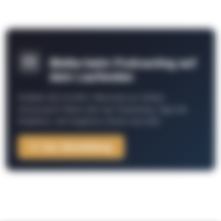
Bleibe beim Podcasting auf
dem Laufenden
Schließe Dich 26.000+ Menschen an. Erhalte
interessante Fakten über das Podcasting, Tipps der
Redaktion, Job-Angebote, Events und mehr.
Zur Anmeldung