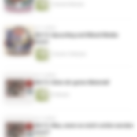
1 Stunde 8 Minuten
vor 3 Jahren
#6/14: Upcycling und Mixed Media-
Kunst
1 Stunde 10 Minuten
vor 4 Jahren
#6/13: Gönn dir gutes Material!
57 Minuten
vor 4 Jahren
#6/12: Was, wenn es nicht schön werden
muss?