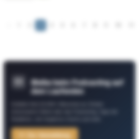
‹
1
2
3
4
5
6
7
8
9
10
11
Bleibe beim Podcasting auf
dem Laufenden
Schließe Dich 26.000+ Menschen an. Erhalte
interessante Fakten über das Podcasting, Tipps der
Redaktion, Job-Angebote, Events und mehr.
Zur Anmeldung