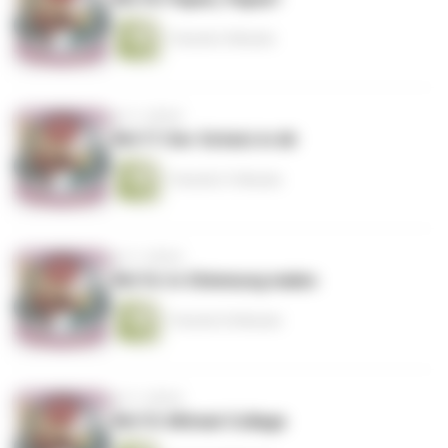
1 Stunde 2 Minuten
vor 3 Jahren
#6/17: Der Schatz in dir
1 Stunde 21 Minuten
vor 3 Jahren
#6/16: In Stimmung malen
1 Stunde 25 Minuten
vor 3 Jahren
#6/15: Mitmal-Collage