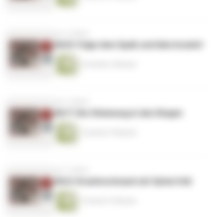
vor 4 Jahren
#6/8: Folge dem Spaß und lebe kreativ!
2 Stunden 3 Minuten
vor 4 Jahren
#6/7: Die Stimmung in den Dingen
1 Stunde 27 Minuten
vor 4 Jahren
#6/6: Kreativschnack mit Sylvia Voß
1 Stunde 37 Minuten