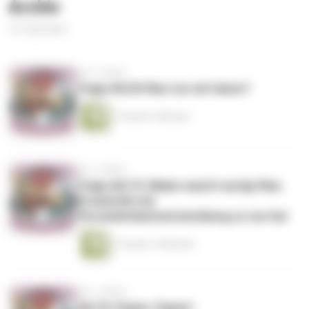
Archiv
151 Episoden
vor 3 Jahren
Folge #6/20 Was tun mit Ideen?
1 Stunde 3 Minuten
vor 3 Jahren
Folge #6/19: Malen macht mutig! Was
Kreativität mit
Persönlichkeitsentwicklung zu tun hat
1 Stunde 14 Minuten
vor 3 Jahren
#6/18: Papier, Papier!