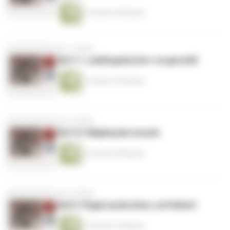
1 Stunde 34 Minuten
vor 4 Jahren
#6/11: Lieblingsbücher vorgestellt
1 Stunde 16 Minuten
vor 4 Jahren
#6/10: Malplauderstunde
1 Stunde 20 Minuten
vor 4 Jahren
#6/9: Flügel ausbreiten, entfalten!
1 Stunde 21 Minuten