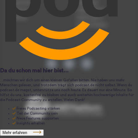
Podcast-Events
Podcast-Push
Registrierung
Podcast-Werbung
Anmeldung
Podcast-Agentur
Podcast-Produktion
podcast.de ~ 2004-2026