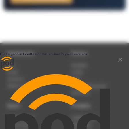
Unternehmen
Service
Team
Newsletter
Karriere
Kontakt
Impressum
Presse
Werben auf podcast.de
Nutzungsbedingungen
Datenschutz
Dienst
Produkte
Podcast anmelden
Podcast-Beratung
Podcast hochladen
Podcast-Jobs