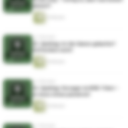
danach?
35 Minuten
vor 5 Monaten
25. Spieltag: Ist die Saison gelaufen?
Hoffentlich nicht!
36 Minuten
vor 5 Monaten
24. Spieltag: Versager im BVB-Trikot –
es muss etwas passieren!
42 Minuten
vor 5 Monaten