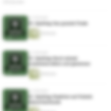
236 Episoden
vor 2 Monaten
34. Spieltag: Das grande Finale
38 Minuten
vor 3 Monaten
33. Spieltag: Noch einmal
zusammenreißen und gewinnen
48 Minuten
vor 3 Monaten
32. Spieltag: Reaktion auf Kobels
Saisonfazitisode