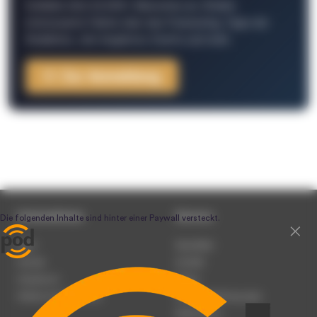
Schließe Dich 26.000+ Menschen an. Erhalte
interessante Fakten über das Podcasting, Tipps der
Redaktion, Job-Angebote, Events und mehr.
Zur Anmeldung
Unternehmen
Service
Team
Newsletter
Karriere
Kontakt
Impressum
Presse
Werben auf podcast.de
Nutzungsbedingungen
Datenschutz