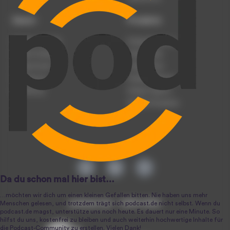
Dienst
Produkte
Podcast anmelden
Podcast-Beratung
Podcast hochladen
Podcast-Jobs
Podcast-Events
Podcast-Push
Registrierung
Podcast-Werbung
Anmeldung
Podcast-Agentur
Podcast-Produktion
podcast.de ~ 2004-2026