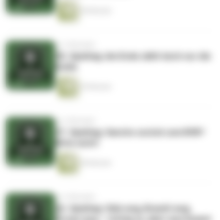
40 Minuten
vor 4 Monaten
28. Spieltag: Am Ende zählt doch nur die
Kohle
29 Minuten
vor 4 Monaten
27. Spieltag: Sancho zurück zum BVB?
Bitte nicht!
40 Minuten
vor 4 Monaten
26. Spieltag: Süle weg, Brandt weg,
Öczan weg – richtig so, aber was kommt