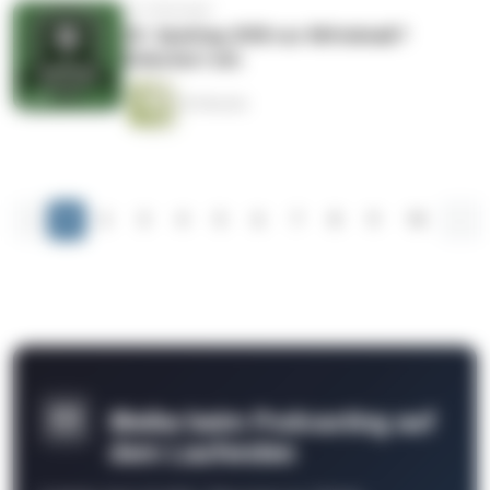
vor 6 Monaten
20. Spieltag: BVB nur Mittelmaß?
Diskutiert mit.
43 Minuten
‹
1
2
3
4
5
6
7
8
9
10
...
Bleibe beim Podcasting auf
dem Laufenden