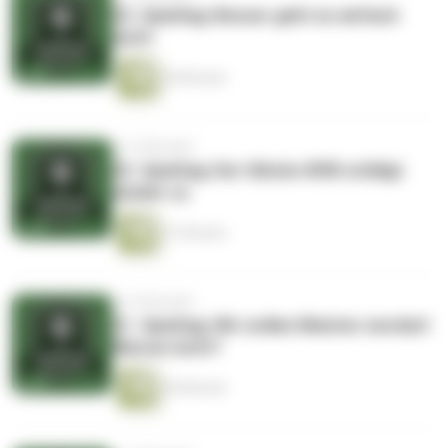
23. Spieltag: Besser geht es einfach
nicht
38 Minuten
vor 5 Monaten
22. Spieltag: Der Glücks-BVB schlägt
wieder zu
37 Minuten
vor 6 Monaten
21. Spieltag: Wir wollen Meister werden!
Warum nicht?
40 Minuten