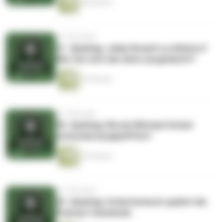
50 Minuten
vor 3 Monaten
31. Spieltag: Julian Brandt zu Atletico?
Wer hat sich das denn ausgedacht?
35 Minuten
vor 3 Monaten
30. Spieltag: Wurde Michael Schulz
schonmal ausgepfiffen?
44 Minuten
vor 4 Monaten
29. Spieltag: Schlotterbeck spaltet die
Podcast-Gemeinde