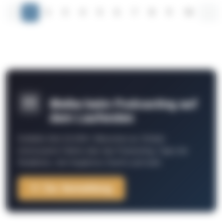
‹
1
2
3
4
5
6
7
8
9
10
...
Bleibe beim Podcasting auf
dem Laufenden
Schließe Dich 26.000+ Menschen an. Erhalte
interessante Fakten über das Podcasting, Tipps der
Redaktion, Job-Angebote, Events und mehr.
Zur Anmeldung