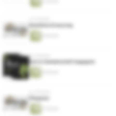
37 Minuten
vor 2 Monaten
Geistliche Erneurung
44 Minuten
vor 2 Monaten
Gott in Gemeinschaft begegnen
26 Minuten
vor 2 Monaten
Pfingsten
27 Minuten