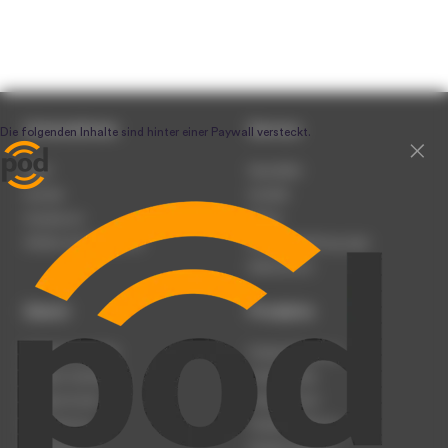
Unternehmen
Service
Team
Newsletter
Karriere
Kontakt
Impressum
Presse
Werben auf podcast.de
Nutzungsbedingungen
Datenschutz
Dienst
Produkte
Podcast anmelden
Podcast-Beratung
Podcast hochladen
Podcast-Jobs
Podcast-Events
Podcast-Push
Registrierung
Podcast-Werbung