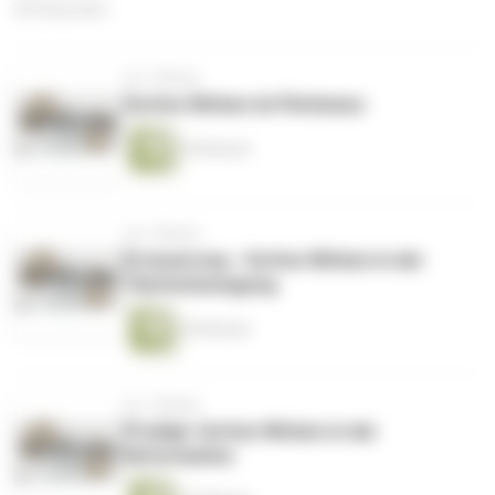
363 Episoden
vor 1 Monat
Gottes Wirken im Pietismus
30 Minuten
vor 1 Monat
Erneuerung - Gottes Wirken in der
Täuferbewegung
36 Minuten
vor 1 Monat
Predigt: Gottes Wirken in der
Reformation