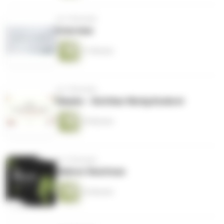
vor 3 Monaten
Interview
31 Minuten
vor 3 Monaten
Glaube - Sichtbar Mutig Konkret
29 Minuten
vor 3 Monaten
Wahrer Reichtum
53 Minuten