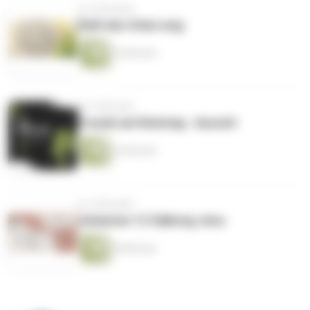
vor 4 Monaten
Rollt den Stein weg
25 Minuten
vor 4 Monaten
Freude am Ruhetag - Auszeit
35 Minuten
vor 4 Monaten
Johannes 12 Salbung Jesu
28 Minuten