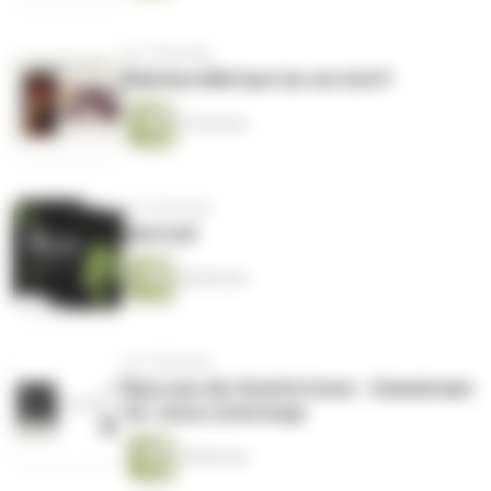
vor 2 Monaten
Welches Bild hast du von Gott?
33 Minuten
vor 2 Monaten
Wertvoll
28 Minuten
vor 3 Monaten
Raus aus der Komfortzone - Gemeinsam
für Jesus unterwegs
40 Minuten