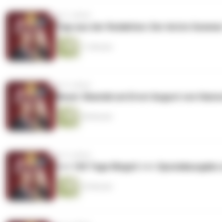
vor 3 Jahren
Tipp aus der Redaktion: Der letzte Sommer
11 Minuten
vor 6 Jahren
Neuer Skandal um Ernst August von Hann
28 Minuten
vor 6 Jahren
+++ 100 Tage Megxit +++ Spezialausgabe 
25 Minuten