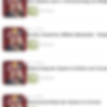
Ehe-Update zum 2. Hochzeitstag von Meg
25 Minuten
vor 6 Jahren
Archie, Charlotte, Willem-Alexander - Roy
23 Minuten
vor 6 Jahren
Geburtstag der Queen in Zeiten von Coro
24 Minuten
vor 6 Jahren
Historische Rede der Queen zu Corona