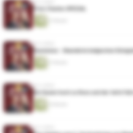
vor 6 Jahren
Prinz Charles SPEZIAL
27 Minuten
vor 6 Jahren
Rassismus - Skandal im belgischen Königs
27 Minuten
vor 6 Jahren
Die Queen hoch zu Ross und der tiefe Fall
25 Minuten
vor 6 Jahren