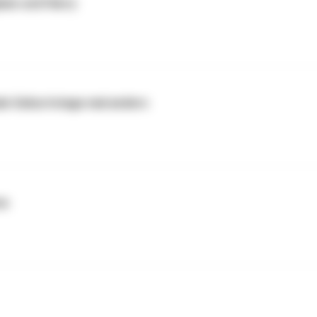
han und Harry
ale Geburtstage mal anders
na