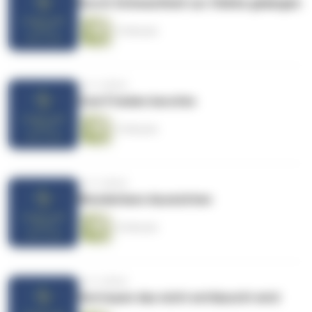
Durch Schwachheit zur Stärke gelangen
15 Minuten
vor 4 Jahren
Zum Frieden berufen
15 Minuten
vor 4 Jahren
Wunderbare Aussichten
16 Minuten
vor 4 Jahren
Vertrauen das nicht enttäuscht wird