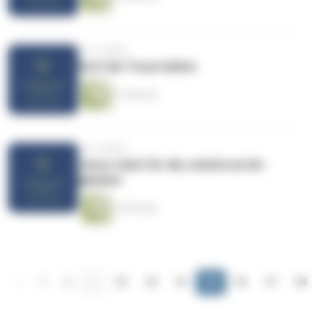
vor 4 Jahren
Gott die Treue halten
21 Minuten
vor 4 Jahren
Jesus starb für die, welche an ihn
glauben
15 Minuten
‹
1
2
...
92
93
94
95
96
97
98