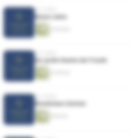
vor 4 Jahren
Neues Leben
22 Minuten
vor 4 Jahren
Der große Gewinn der Freude
12 Minuten
vor 4 Jahren
Wunderbare Zeichen
8 Minuten