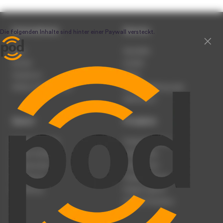
Unternehmen
Service
Team
Newsletter
Karriere
Kontakt
Impressum
Presse
Werben auf podcast.de
Nutzungsbedingungen
Datenschutz
Dienst
Produkte
Podcast anmelden
Podcast-Beratung
Podcast hochladen
Podcast-Jobs
Podcast-Events
Podcast-Push
Registrierung
Podcast-Werbung
Anmeldung
Podcast-Agentur
Podcast-Produktion