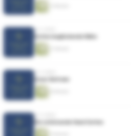
14 Minuten
vor 4 Jahren
Gottes beglückende Nähe
21 Minuten
vor 4 Jahren
Unser Befreier
20 Minuten
vor 4 Jahren
Die schützende Hand Gottes
19 Minuten