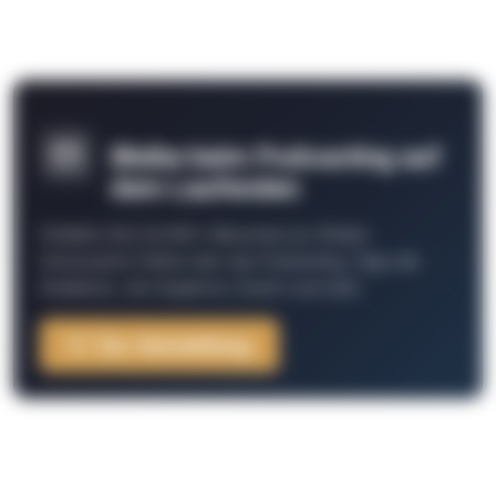
Bleibe beim Podcasting auf
dem Laufenden
Schließe Dich 26.000+ Menschen an. Erhalte
interessante Fakten über das Podcasting, Tipps der
Redaktion, Job-Angebote, Events und mehr.
Zur Anmeldung