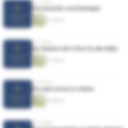
vor 4 Jahren
Vom Heuchler zum Demütigen
23 Minuten
vor 4 Jahren
Der Himmel steht offen für alle Völker
23 Minuten
vor 4 Jahren
Die Liebe Gottes ist stärker
29 Minuten
vor 4 Jahren