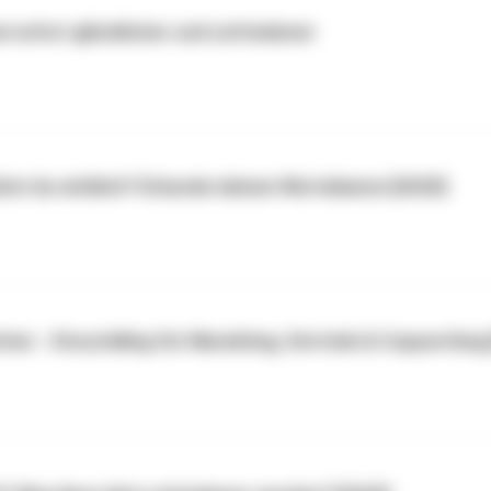
i sofort glücklicher und zufriedener
ehst du wirklich? Erkunde deinen Wertekanon [2020]
ten - Storytelling für Marekting, Vertrieb & Copywriting