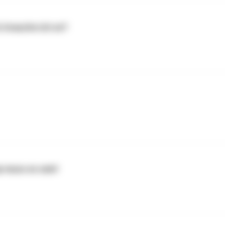
r brauche ich es?
ge muss es sein!