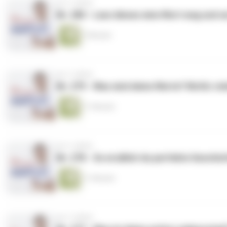
vor 3 Jahren
Nr. 280 - Lass dieses eine Wort weg und se
7 Minuten
vor 3 Jahren
Nr. 279 - Was sind deine Werte? Wofür st
11 Minuten
vor 3 Jahren
Nr. 278 - So erzählst du perfekte Geschich
11 Minuten
vor 3 Jahren