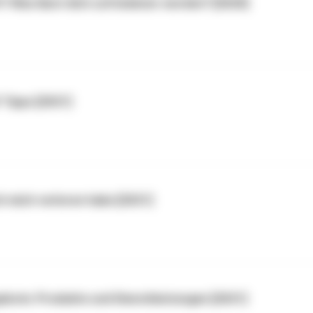
t? Was lässt dich zufriedener werden? [2020]
 Tipps [2021]
ch mich verloren habe [2021]
gebote: Produkte und Dienstleistungen [2021]