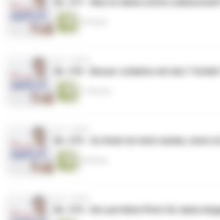
Nr. 277 - Was ist deine echte Leidenschaf
7 Minuten
vor 3 Jahren
Nr. 276 - Besser schlafen mit den 7 Schlaf
11 Minuten
vor 3 Jahren
Nr. 275 - So finde ich mich wieder, wenn i
9 Minuten
vor 3 Jahren
Nr. 274 - Der perfekte Pitch für deine An