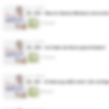
vor 3 Jahren
Nr. 283 - Was ist dieses Mindset und wofü
13 Minuten
vor 3 Jahren
Nr. 282 - Ich habe ein Buch geschrieben!
11 Minuten
vor 3 Jahren
Nr. 281 - Erfahrung zählt nicht. Die richti
8 Minuten