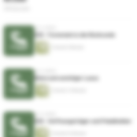
300 Episoden
vor 6 Jahren
030 - Formstark in die Rückrunde
1 Stunde 9 Minuten
vor 6 Jahren
Klinsi und unnötiger Luxus
1 Stunde 13 Minuten
vor 6 Jahren
028 - Hoffnungsträger und Pokalhelden
1 Stunde 22 Minuten