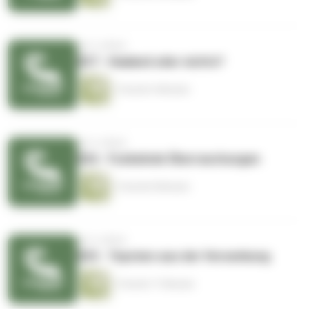
vor 6 Jahren
027 - Haaland oder nichts?
1 Stunde 4 Minuten
vor 6 Jahren
026 - Funkelnde Überraschungen
1 Stunde 8 Minuten
vor 6 Jahren
025 - Topstars aus der Versenkung
1 Stunde 17 Minuten