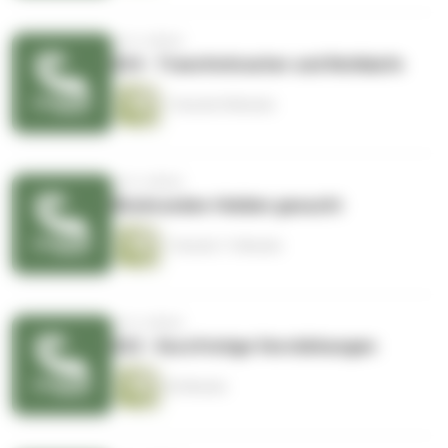
vor 6 Jahren
024 - Transferkracher und Notkäufe
1 Stunde 8 Minuten
vor 6 Jahren
Rückrunden-Helden gesucht
1 Stunde 11 Minuten
vor 6 Jahren
022 - Kurzfristige Verstärkungen
42 Minuten