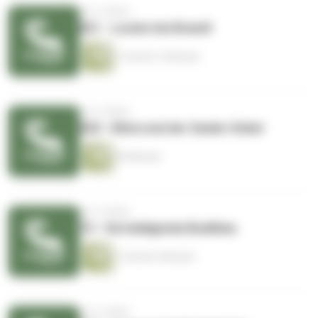
vor 6 Jahren
021 - Lucien hat Brandt
1 Stunde 13 Minuten
vor 6 Jahren
020 - Klinsi und der Seeler-Enkel
59 Minuten
vor 6 Jahren
19 - Verteidigende Buddhas
1 Stunde 4 Minuten
vor 6 Jahren