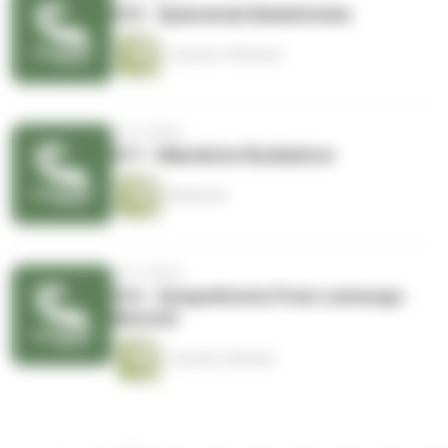
018 - Spannende Bankdrücker
1 Stunde 19 Minuten
vor 6 Jahren
017 - Männliche Rückkehrer
59 Minuten
vor 6 Jahren
016 - Sympathische Preis-Leistungs-
Monster
1 Stunde 2 Minuten