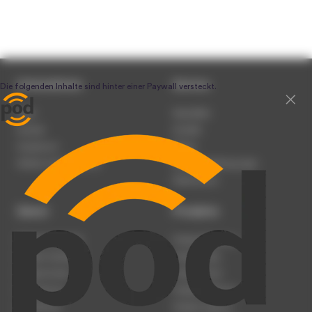
Unternehmen
Service
Team
Newsletter
Karriere
Kontakt
Impressum
Presse
Werben auf podcast.de
Nutzungsbedingungen
Datenschutz
Dienst
Produkte
Podcast anmelden
Podcast-Beratung
Podcast hochladen
Podcast-Jobs
Podcast-Events
Podcast-Push
Registrierung
Podcast-Werbung
Anmeldung
Podcast-Agentur