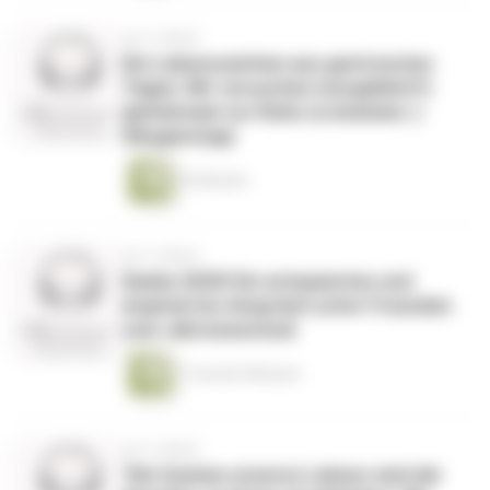
vor 5 Jahren
Ein Lebenszeichen aus gestressten
Tagen: Wir versuchen (vergeblich?)
gemeinsam zur Ruhe zu kommen :)
#Augenringe
55 Minuten
vor 5 Jahren
Danke 2020! Ein entspanntes und
inspiriertes Gespräch unter Freunden
zum Jahreswechsel
1 Stunde 8 Minuten
vor 5 Jahren
"Die Summe unseres Lebens sind die