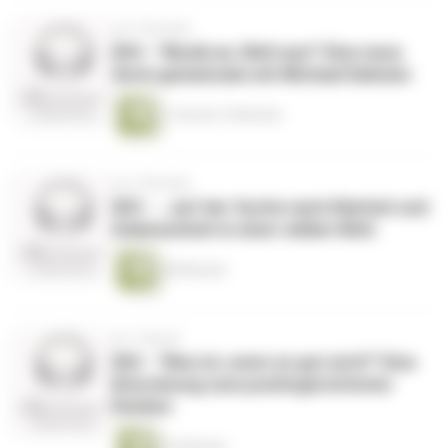
vor 2 Wochen
004 - "Musik an, Welt aus!" Eine neue
Serie gemeinsam mit Michael Dahmen
1 Stunde 10 Minuten
vor 3 Wochen
003 - ...auf der Suche nach Klarheit und
Gelassenheit in einer wilden Welt.
58 Minuten
vor 1 Monat
002 - "Was ist, wenn es gut wird?" Eine
Einordnung zum positivgerichteten
Denken
52 Minuten