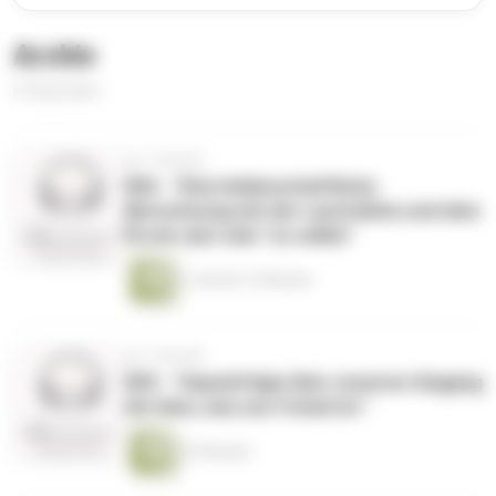
Archiv
67 Episoden
vor 1 Woche
006 - "Eine leidenschaftliche
Abrechnung mit der Lautstärke und dem
Druck, laut sein "zu sollen"
1 Stunde 12 Minuten
vor 1 Woche
005 - "Impulsfolge über unseren Umgang
mit dem, was uns fremd ist."
23 Minuten