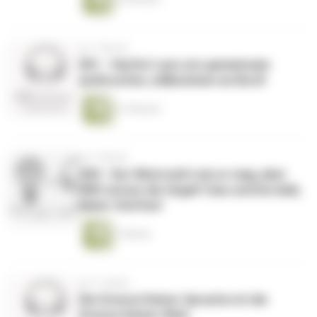
vor 1 Monat
001 - Hej Du! Lass uns gemeinsam
aufbrechen, willkommen an Bord!
31 Minuten
vor 1 Monat
000 - Der Wind weht wie er mag, aber
WIR setzen die Segel! Ciao und bis bald,
lieber Steffen!
1 Minute
vor 5 Jahren
Die Grenze Deiner Sprache ist die
Grenze Deiner Welt.