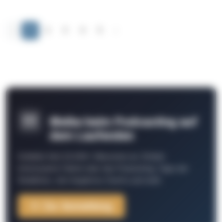
‹
1
2
3
4
5
›
Bleibe beim Podcasting auf
dem Laufenden
Schließe Dich 26.000+ Menschen an. Erhalte
interessante Fakten über das Podcasting, Tipps der
Redaktion, Job-Angebote, Events und mehr.
Zur Anmeldung