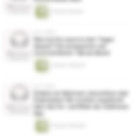
1 Stunde 4 Minuten
vor 5 Jahren
Was tust Du zuerst in den "Tagen
danach"? Ein entspannter und
zuversichtlicher Talk am Abend
1 Stunde 13 Minuten
vor 5 Jahren
Erleben wir Mehrwert, Ausschluss oder
Polarisation? Wir streiten respektvoll
über das Für- und Wider der Clubhouse
App.
1 Stunde 25 Minuten