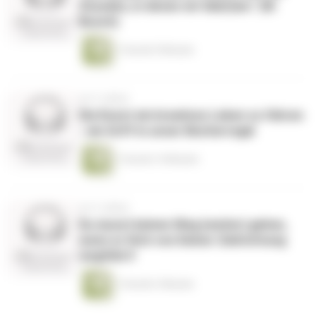
Stunden, in denen wir lieb(t)en." (W.
Busch)
1 Stunde 9 Minuten
vor 5 Jahren
Die Kunst ein kreatives Leben zu führen
- ein Griff in unser Bücherregal
1 Stunde 14 Minuten
vor 5 Jahren
Du musst keinen Weg (weiter) gehen,
wenn er Dich von Deiner Zielrichtung
wegführt!
1 Stunde 3 Minuten