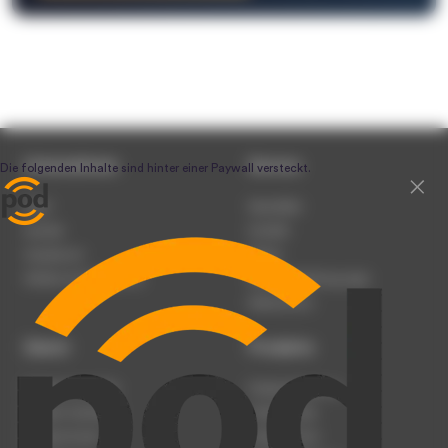
Unternehmen
Service
Team
Newsletter
Karriere
Kontakt
Impressum
Presse
Werben auf podcast.de
Nutzungsbedingungen
Datenschutz
Dienst
Produkte
Podcast anmelden
Podcast-Beratung
Podcast hochladen
Podcast-Jobs
Podcast-Events
Podcast-Push